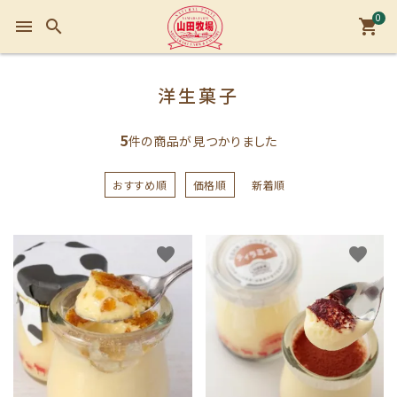
0
menu
search
shopping_cart
洋生菓子
5
件の商品が見つかりました
おすすめ順
価格順
新着順
favorite
favorite