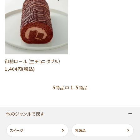
close
キーワード
御馳ロール（生チョコダブル）
カテゴリー
1,404円(税込)
5
1
5
商品中
-
商品
検索する
他のジャンルで探す
スイーツ
乳製品