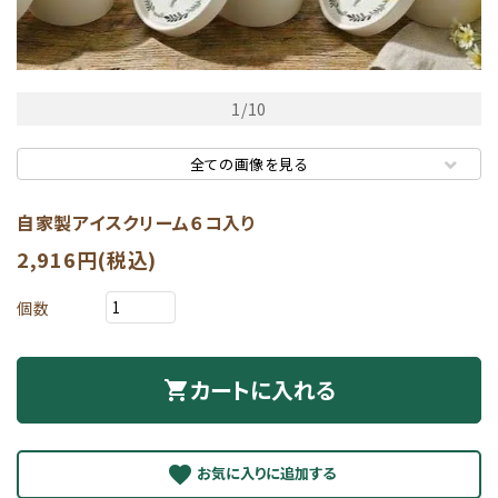
1
/
10
全ての画像を見る
自家製アイスクリーム６コ入り
2,916円(税込)
個数
カートに入れる
shopping_cart
favorite