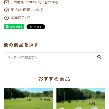
この商品について問い合わせる
mail_outline
支払い・配送について
help_outline
返品について
settings_backup_restore
他の商品を探す
search
おすすめ商品
favorite
favorite