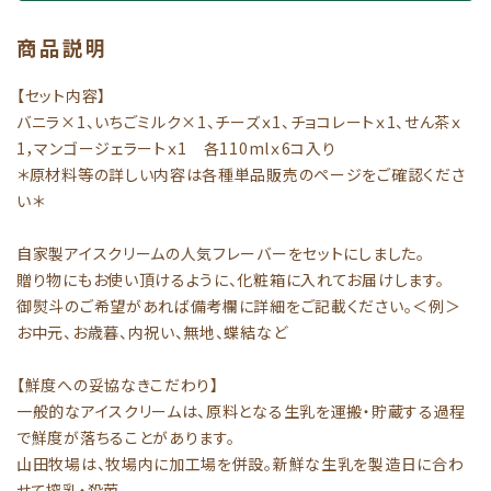
商品説明
【セット内容】
バニラ×1、いちごミルク×1、チーズｘ1、チョコレートｘ1、せん茶ｘ
1，マンゴージェラートｘ1 各110mlｘ6コ入り
＊原材料等の詳しい内容は各種単品販売のページをご確認くださ
い＊
自家製アイスクリームの人気フレーバーをセットにしました。
贈り物にもお使い頂けるように、化粧箱に入れてお届けします。
御熨斗のご希望があれば備考欄に詳細をご記載ください。＜例＞
お中元、お歳暮、内祝い、無地、蝶結など
【鮮度への妥協なきこだわり】
一般的なアイスクリームは、原料となる生乳を運搬・貯蔵する過程
で鮮度が落ちることがあります。
山田牧場は、牧場内に加工場を併設。新鮮な生乳を製造日に合わ
せて搾乳・殺菌。