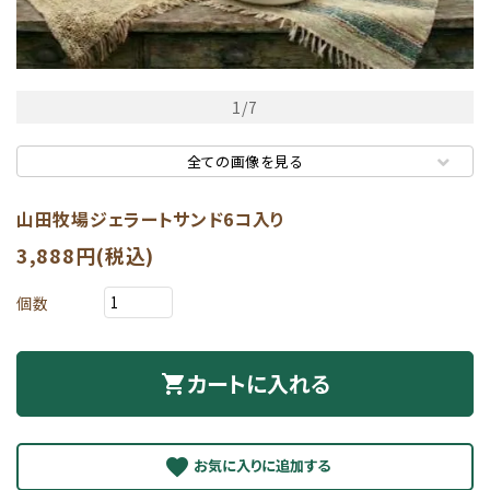
1
/
7
全ての画像を見る
山田牧場ジェラートサンド6コ入り
3,888円(税込)
個数
カートに入れる
shopping_cart
favorite