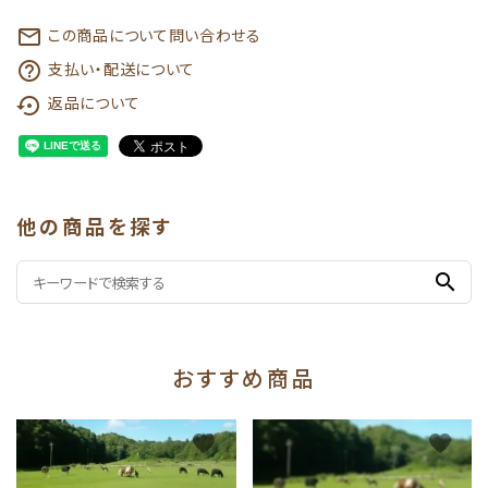
この商品について問い合わせる
mail_outline
支払い・配送について
help_outline
返品について
settings_backup_restore
他の商品を探す
search
おすすめ商品
favorite
favorite