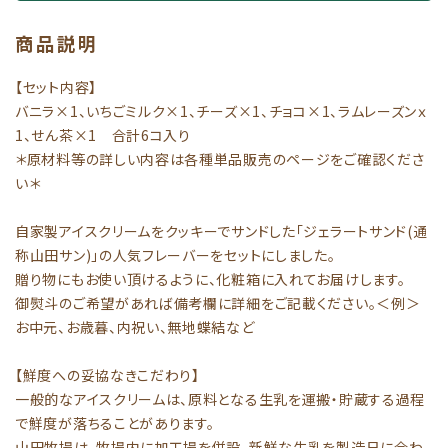
商品説明
【セット内容】
バニラ×1、いちごミルク×1、チーズ×1、チョコ×1、ラムレーズンｘ
1、せん茶×1 合計6コ入り
＊原材料等の詳しい内容は各種単品販売のページをご確認くださ
い＊
自家製アイスクリームをクッキーでサンドした「ジェラートサンド(通
称山田サン)」の人気フレーバーをセットにしました。
贈り物にもお使い頂けるように、化粧箱に入れてお届けします。
御熨斗のご希望があれば備考欄に詳細をご記載ください。＜例＞
お中元、お歳暮、内祝い、無地蝶結など
【鮮度への妥協なきこだわり】
一般的なアイスクリームは、原料となる生乳を運搬・貯蔵する過程
で鮮度が落ちることがあります。
山田牧場は、牧場内に加工場を併設。新鮮な生乳を製造日に合わ