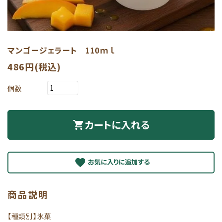
マンゴージェラート 110ｍｌ
486円(税込)
個数
カートに入れる
shopping_cart
favorite
商品説明
【種類別】氷菓