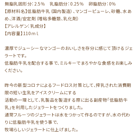
無脂乳固形分：2.5％ 乳脂肪分：0.25％ 卵脂肪分：0％
【原材料名】低脂肪牛乳（国内製造）、マンゴーピューレ、砂糖、水あ
め、洋酒/安定剤（増粘多糖類、乳化剤）
【アレルゲン：乳成分】
【内容量】110ｍｌ
濃厚でジューシーなマンゴーのおいしさを存分に感じて頂けるジェ
ラートです。
低脂肪牛乳を配合する事で、ミルキーでまろやかな食感をお楽しみ
ください。
昨今の新型コロナによるフードロス対策として、搾乳された消費期
限の短い生乳をアイスクリームにする
活動の一環として、乳製品を製造する際に出る副産物「低脂肪牛
乳」を利用したジェラートをつくりました。
通常フルーツのジェラートは水をつかって作るのですが、水の代わ
りに低脂肪牛乳を使う事で、
牧場らしいジェラートに仕上げました。