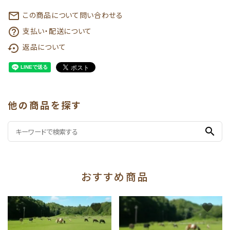
この商品について問い合わせる
mail_outline
支払い・配送について
help_outline
返品について
settings_backup_restore
他の商品を探す
search
おすすめ商品
favorite
favorite