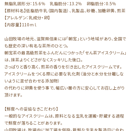
無脂乳固形分：15.6％ 乳脂肪分：13.2％ 卵脂肪分：0.5％
【原材料名】低脂肪牛乳（国内製造）、乳製品、砂糖、加糖卵黄、煎茶
【アレルゲン：乳成分・卵】
【内容量】110ｍｌ
山田牧場の地元、滋賀県信楽には「朝宮」という地域があり、全国で
も歴史の深い有名な茶所のひとつ。
朝宮茶の最高級煎茶をふんだんにつかった「せん茶アイスクリーム」
は、抹茶よりくどさがなくスッキリした後口。
さっぱりと香り高く、煎茶の香りを引き出したアイスクリームです。
アイスクリームをつくる際に必要な乳化剤（油分と水分を分離しな
いように混ぜ合わせる添加物）
の代わりに卵黄を使う事で、幅広い層の方に安心してお召し上がり
頂けます。
【鮮度への妥協なきこだわり】
一般的なアイスクリームは、原料となる生乳を運搬・貯蔵する過程
で鮮度が落ちることがあります。
山田牧場は、牧場内に加工場を併設。新鮮な生乳を製造日に合わ