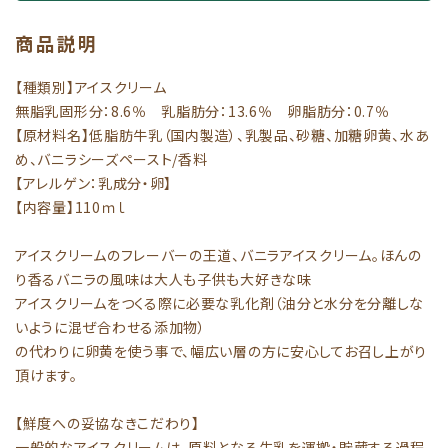
商品説明
【種類別】アイスクリーム
無脂乳固形分：8.6％ 乳脂肪分：13.6％ 卵脂肪分：0.7％
【原材料名】低脂肪牛乳（国内製造）、乳製品、砂糖、加糖卵黄、水あ
め、バニラシーズペースト/香料
【アレルゲン：乳成分・卵】
【内容量】110ｍｌ
アイスクリームのフレーバーの王道、バニラアイスクリーム。ほんの
り香るバニラの風味は大人も子供も大好きな味
アイスクリームをつくる際に必要な乳化剤（油分と水分を分離しな
いように混ぜ合わせる添加物）
の代わりに卵黄を使う事で、幅広い層の方に安心してお召し上がり
頂けます。
【鮮度への妥協なきこだわり】
一般的なアイスクリームは、原料となる生乳を運搬・貯蔵する過程