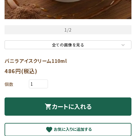
1
/
2
全ての画像を見る
バニラアイスクリーム110ml
486円(税込)
個数
カートに入れる
shopping_cart
favorite