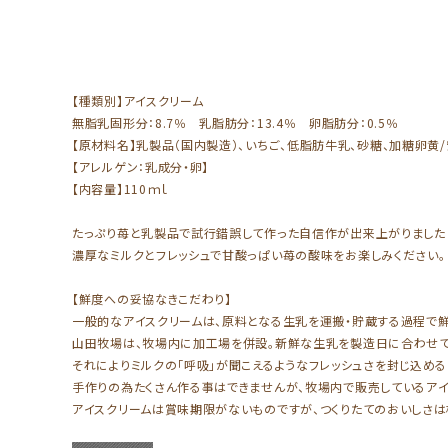
【種類別】アイスクリーム
無脂乳固形分：8.7％ 乳脂肪分：13.4％ 卵脂肪分：0.5％
【原材料名】乳製品（国内製造）、いちご、低脂肪牛乳、砂糖、加糖卵黄/
【アレルゲン：乳成分・卵】
【内容量】110ｍｌ
たっぷり苺と乳製品で試行錯誤して作った自信作が出来上がりました
濃厚なミルクとフレッシュで甘酸っぱい苺の酸味をお楽しみください。
【鮮度への妥協なきこだわり】
一般的なアイスクリームは、原料となる生乳を運搬・貯蔵する過程で鮮
山田牧場は、牧場内に加工場を併設。新鮮な生乳を製造日に合わせて
それによりミルクの「呼吸」が聞こえるようなフレッシュさを封じ込める
手作りの為たくさん作る事はできませんが、牧場内で販売しているアイ
アイスクリームは賞味期限がないものですが、つくりたてのおいしさは