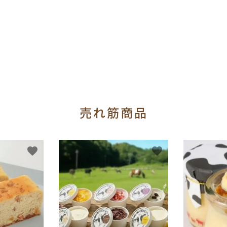
売れ筋商品
favorite
favorite