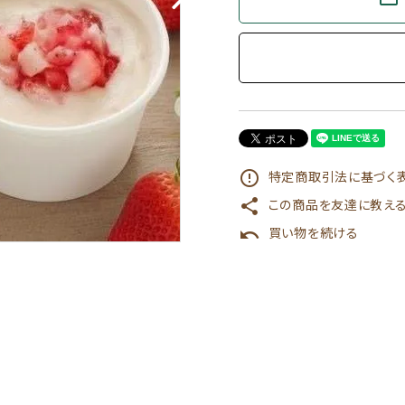
特定商取引法に基づく表
error_outline
この商品を友達に教え
share
買い物を続ける
undo