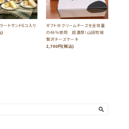
ラートサンド6コ入り
ギフト🌸クリームチーズを全体量
込)
の46％使用 超濃厚！山田牧場
贅沢チーズケーキ
2,700円(税込)
search