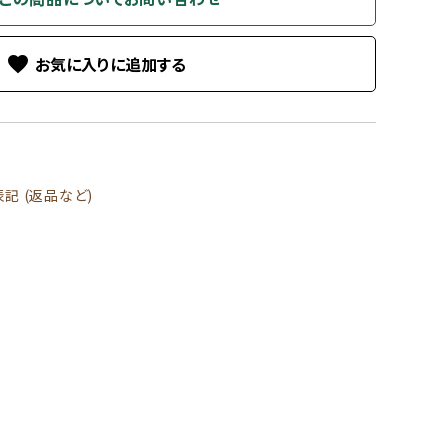
favorite
記 (返品など)
る